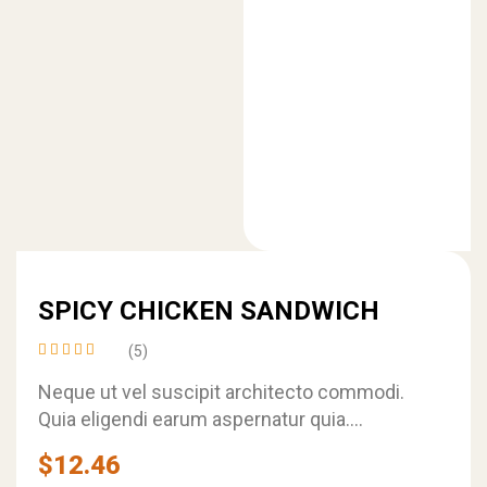
SPICY CHICKEN SANDWICH
(5)
Rated
4.20
Neque ut vel suscipit architecto commodi.
out of
Quia eligendi earum aspernatur quia.
5
Temporibus qui fugit rerum corrupti placeat
$
12.46
laudantium.