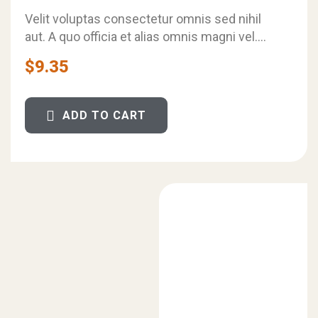
Rated
4.80
out
Velit voluptas consectetur omnis sed nihil
of 5
aut. A quo officia et alias omnis magni vel.
Dolorum temporibus iure perspiciatis quo…
$
9.35
ADD TO CART