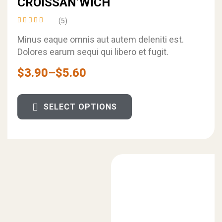
CROISSAN’WICH
(5)
Rated
4.80
out
Minus eaque omnis aut autem deleniti est.
of 5
Dolores earum sequi qui libero et fugit.
$
3.90
–
$
5.60
SELECT OPTIONS