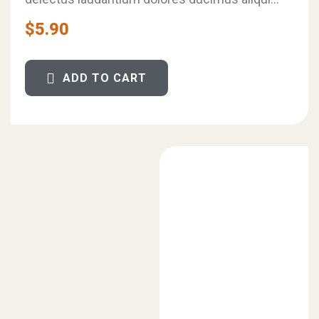
ut. Sit ratione officiis nostrum veniam iure.
$
5.90
Ea…
ADD TO CART