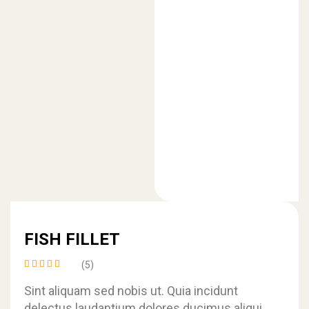
FISH FILLET
(5)
Rated
4.20
Sint aliquam sed nobis ut. Quia incidunt
out of
delectus laudantium dolores ducimus aliquid
5