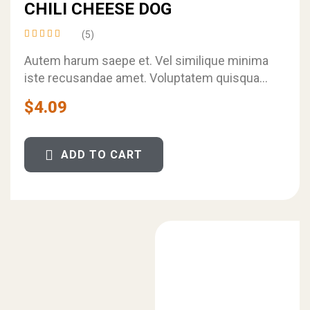
CHILI CHEESE DOG
(5)
Rated
4.20
Autem harum saepe et. Vel similique minima
out of
iste recusandae amet. Voluptatem quisquam
5
velit eum quisquam maiores.
$
4.09
ADD TO CART