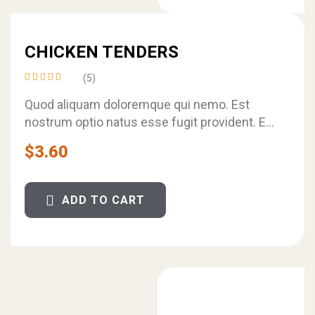
CHICKEN TENDERS
(5)
Rated
4.40
Quod aliquam doloremque qui nemo. Est
out of
nostrum optio natus esse fugit provident. Et
5
velit dignissimos rerum consequuntur
$
3.60
ratione. Et aspernatur…
ADD TO CART