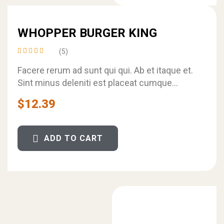
WHOPPER BURGER KING
(5)
Rated
4.40
Facere rerum ad sunt qui qui. Ab et itaque et.
out of
Sint minus deleniti est placeat cumque
5
natus. Et et sed…
$
12.39
ADD TO CART