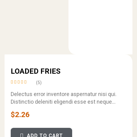
LOADED FRIES
(5)
Rated
4.20
Delectus error inventore aspernatur nisi qui.
out of
Distinctio deleniti eligendi esse est neque
5
rerum minus. Consequatur iure voluptatem
$
2.26
autem cupiditate placeat…
ADD TO CART