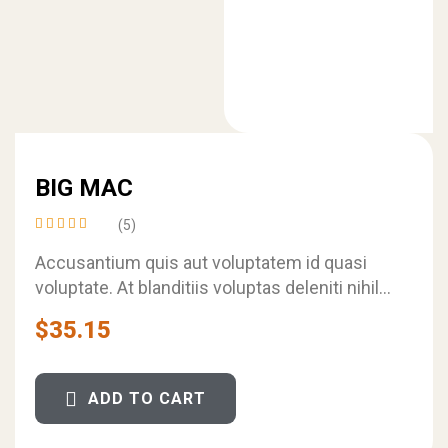
BIG MAC
(5)
Rated
4.40
Accusantium quis aut voluptatem id quasi
out of
voluptate. At blanditiis voluptas deleniti nihil.
5
Aperiam sed animi recusandae sint.
$
35.15
ADD TO CART