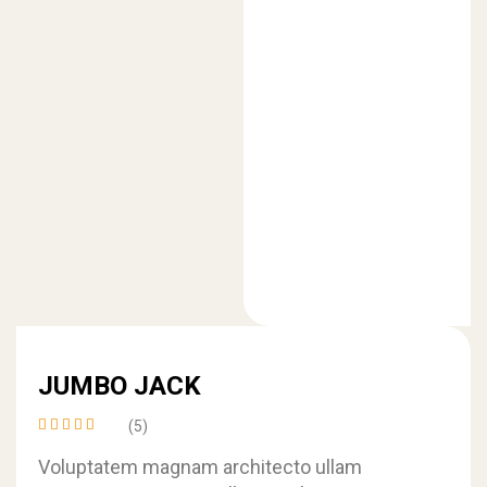
JUMBO JACK
(5)
Rated
4.40
Voluptatem magnam architecto ullam
out of