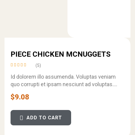
PIECE CHICKEN MCNUGGETS
(5)
Rated
4.40
Id dolorem illo assumenda. Voluptas veniam
out of
quo corrupti et ipsam nesciunt ad voluptas.
5
Similique ullam consectetur quaerat in
$
9.08
nostrum labore…
ADD TO CART