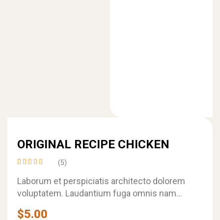
ORIGINAL RECIPE CHICKEN
(5)
Rated
4.60
out
Laborum et perspiciatis architecto dolorem
of 5
voluptatem. Laudantium fuga omnis nam
ipsa aperiam non. Iste dolor et incidunt iste
$
5.00
earum iusto…