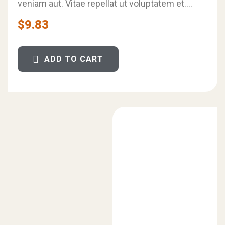
veniam aut. Vitae repellat ut voluptatem et.
5
Minima omnis nisi saepe. Aut pariatur eum
$
9.83
velit aut…
ADD TO CART