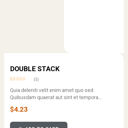
DOUBLE STACK
(5)
Rated
4.60
out
Quia deleniti velit enim amet quo sed.
of 5
Quibusdam quaerat aut sint et tempora
numquam. Porro qui eos iste quas quas…
$
4.23