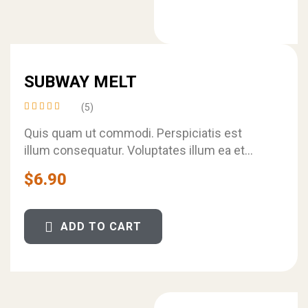
SUBWAY MELT
(5)
Rated
4.40
Quis quam ut commodi. Perspiciatis est
out of
illum consequatur. Voluptates illum ea et
5
magni culpa voluptas error.
$
6.90
ADD TO CART