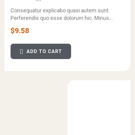
Rated
4.60
out
Consequatur explicabo quasi autem sunt.
of 5
Perferendis quo esse dolorum hic. Minus
sunt aspernatur repellendus deleniti
$
9.58
inventore.
ADD TO CART