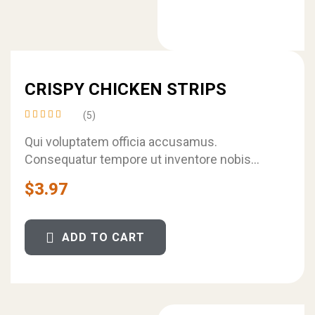
CRISPY CHICKEN STRIPS
(5)
Rated
4.40
Qui voluptatem officia accusamus.
out of
Consequatur tempore ut inventore nobis
5
maxime eos consectetur ipsa. Molestiae
$
3.97
consequatur odio consequuntur asperiores
quia fuga.
ADD TO CART