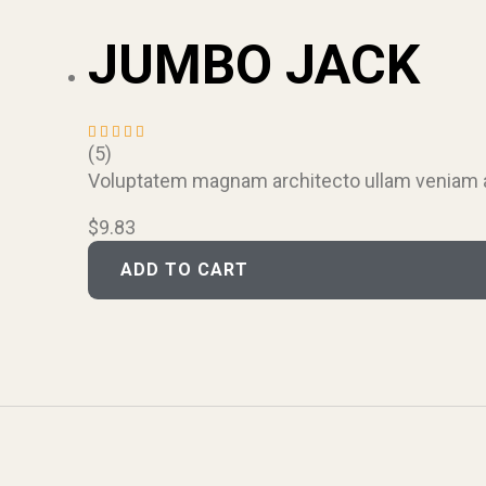
JUMBO JACK
(5)
Rated
4.40
Voluptatem magnam architecto ullam veniam aut
out of
5
$
9.83
ADD TO CART