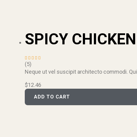
SPICY CHICKE
(5)
Rated
4.20
Neque ut vel suscipit architecto commodi. Qui
out of
5
$
12.46
ADD TO CART