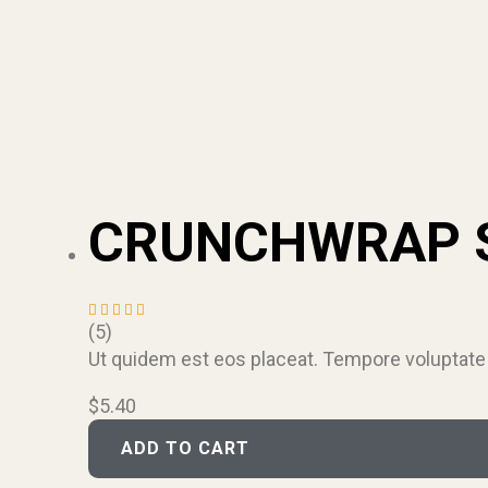
CRUNCHWRAP 
(5)
Rated
4.60
out
Ut quidem est eos placeat. Tempore voluptate
of 5
$
5.40
ADD TO CART