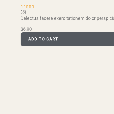
(5)
Rated
4.60
out
Delectus facere exercitationem dolor perspicia
of 5
$
6.90
ADD TO CART