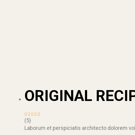
ORIGINAL RECI
(5)
Rated
4.60
out
Laborum et perspiciatis architecto dolorem vo
of 5