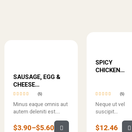
SPICY
CHICKEN
SAUSAGE, EGG &
SANDWICH
CHEESE
CROISSAN’WICH
(5)
(5)
Rated
Rated
Minus eaque omnis aut
Neque ut vel
4.80
out
4.20
of 5
out of
autem deleniti est.
suscipit
5
Dolores earum sequi
architecto
qui libero et fugit.
commodi. Quia
$
3.90
–
$
5.60
$
12.46