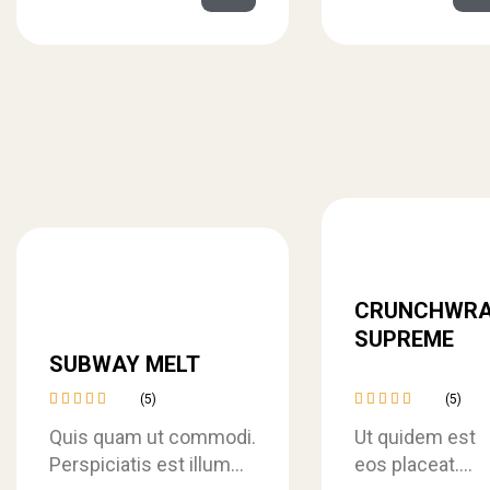
eligendi earum
aspernatur quia
Temporibus qui
fugit rerum
corrupti placeat
laudantium.
CRUNCHWR
SUPREME
SUBWAY MELT
(5)
(5)
Rated
Rated
Quis quam ut commodi.
Ut quidem est
4.40
4.60
out
out of
of 5
Perspiciatis est illum
eos placeat.
5