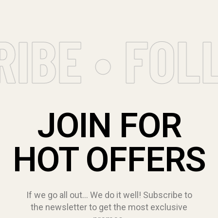
pariatur eum vel
aut…
IBE • FOL
JOIN FOR
HOT OFFERS
If we go all out… We do it well! Subscribe to
the newsletter to get the most exclusive