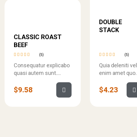
DOUBLE
STACK
CLASSIC ROAST
BEEF
(5)
(5)
Rated
Rated
Consequatur explicabo
Quia deleniti vel
4.60
out
4.60
out
of 5
of 5
quasi autem sunt.
enim amet quo
Perferendis quo esse
sed. Quibusda
dolorum hic. Minus
quaerat aut sint
$
9.58
$
4.23
sunt aspernatur
et tempora
repellendus deleniti
numquam. Porr
inventore.
qui eos iste qu
quas…